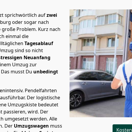
t sprichwörtlich auf
zwei
fsburg oder sogar nach
te große Problem.
Kurz nach
h einmal die
lltäglichen
Tagesablauf
Umzug sind so nicht
stressigen Neuanfang
 einem Umzug zur
. Das musst Du
unbedingt
tenintensiv. Pendelfahrten
 ausführbar.
Der logistische
sene Umzugskiste bedeutet
ht passieren, wird.
Der
ch umgesetzt werden. Alle
n. Der
Umzugswagen
muss
Kosten