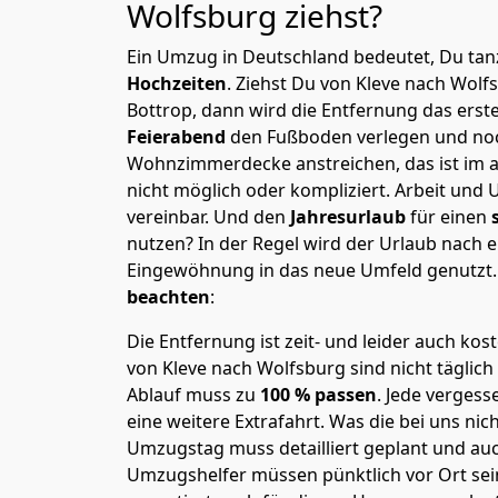
Wolfsburg
ziehst?
Ein Umzug in Deutschland bedeutet, Du tanz
Hochzeiten
. Ziehst Du von Kleve nach Wol
Bottrop, dann wird die Entfernung das ers
Feierabend
den Fußboden verlegen und noc
Wohnzimmerdecke anstreichen, das ist im a
nicht möglich oder kompliziert.
Arbeit und 
vereinbar. Und den
Jahresurlaub
für einen
nutzen? In der Regel wird der Urlaub nach
Eingewöhnung in das neue Umfeld genutzt
beachten
:
Die Entfernung ist zeit- und leider auch kos
von Kleve nach Wolfsburg sind nicht täglich
Ablauf muss zu
100 % passen
. Jede verges
eine weitere Extrafahrt. Was die bei uns nic
Umzugstag muss detailliert geplant und au
Umzugshelfer müssen pünktlich vor Ort sei