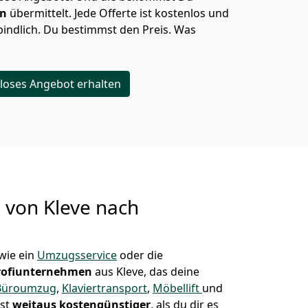
en
übermittelt. Jede Offerte ist kostenlos und
indlich. Du bestimmst den Preis. Was
loses Angebot erhalten
g von
Kleve nach
wie ein
Umzugsservice
oder die
rofiunternehmen
aus Kleve, das deine
Büroumzug
,
Klaviertransport
,
Möbellift
und
ist
weitaus kostengünstiger
, als du dir es