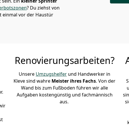
sein. Ein
kleiner Sprinter
erbotszonen
? Du ziehst von
t einmal vor der Haustür
Renovierungsarbeiten?
Unsere
Umzugshelfer
und Handwerker in
Kleve sind wahre
Meister ihres Fachs
. Von der
S
Wand bis zum Fußboden führen wir alle
r.
Aufgaben kostengünstig und fachmännisch
si
aus.
s
wir
st