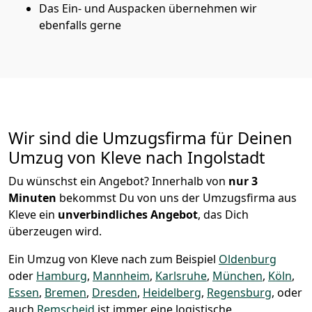
Das Ein- und Auspacken übernehmen wir
ebenfalls gerne
Wir sind die Umzugsfirma für Deinen
Umzug von Kleve nach Ingolstadt
Du wünschst ein Angebot? Innerhalb von
nur 3
Minuten
bekommst Du von uns der Umzugsfirma aus
Kleve ein
unverbindliches Angebot
, das Dich
überzeugen wird.
Ein Umzug von Kleve nach zum Beispiel
Oldenburg
oder
Hamburg
,
Mannheim
,
Karlsruhe
,
München
,
Köln
,
Essen
,
Bremen
,
Dresden
,
Heidelberg
,
Regensburg
, oder
auch
Remscheid
ist immer eine logistische