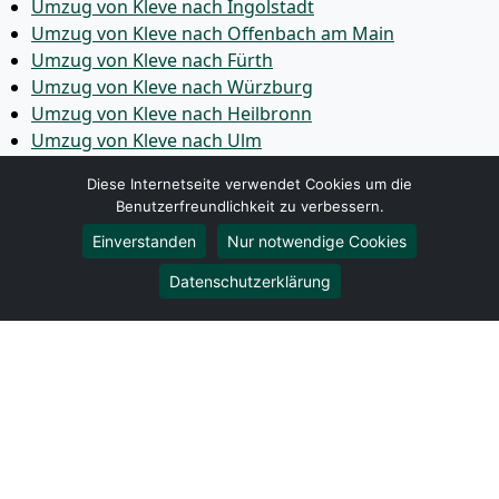
Umzug von Kleve nach Ingolstadt
Umzug von Kleve nach Offenbach am Main
Umzug von Kleve nach Fürth
Umzug von Kleve nach Würzburg
Umzug von Kleve nach Heilbronn
Umzug von Kleve nach Ulm
Umzug von Kleve nach Pforzheim
Diese Internetseite verwendet Cookies um die
Umzug von Kleve nach Wolfsburg
Benutzerfreundlichkeit zu verbessern.
Umzug von Kleve nach Bottrop
Einverstanden
Nur notwendige Cookies
Umzug von Kleve nach Göttingen
Umzug von Kleve nach Reutlingen
Datenschutzerklärung
Umzug von Kleve nach Bremer­haven
Umzug von Kleve nach Koblenz
Umzug von Kleve nach Erlangen
Umzug von Kleve nach Bergisch Gladbach
Umzug von Kleve nach Remscheid
Umzug von Kleve nach Jena
Umzug von Kleve nach Recklinghausen
Umzug von Kleve nach Trier